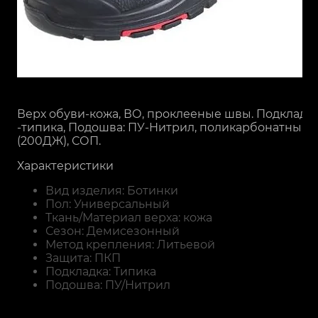
Верх обуви-кожа, ВО, проклееные швы. Подкладк
-типика, Подошва: ПУ-Нитрил, поликарбонатный 
(200ДЖ), СОП.
Характеристики
Вид изделия: Ботинки
Пол: Универсальный
Ткань/Материал верха: кожа
Сезон: Демисезонный
Метод крепления: Литьевой
Защита: ПКП
Подкладка: Типика
Подошва: ПУ/Нитрил