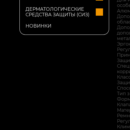
особ
ДЕРМАТОЛОГИЧЕСКИЕ
Алюм
СРЕДСТВА ЗАЩИТЫ (СИЗ)
Допо
обла
НОВИНКИ
Допо
допо
мета
Эрго
Регу
Прим
Защи
Спец
корр
Класс
Защи
Спос
Тип з
Форм
Клапа
Мате
Ремн
Регу
Клим