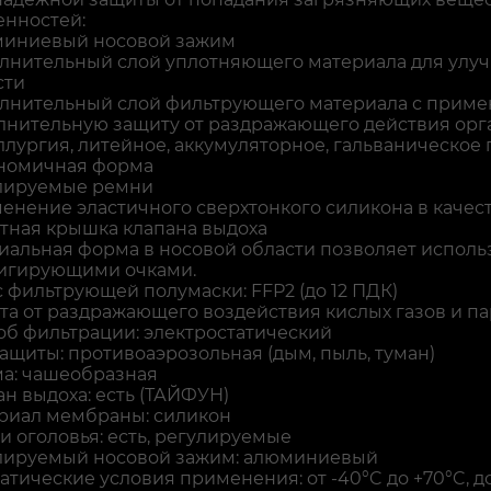
енностей:
иниевый носовой зажим
лнительный слой уплотняющего материала для улуч
сти
лнительный слой фильтрующего материала с приме
лнительную защиту от раздражающего действия орган
ллургия, литейное, аккумуляторное, гальваническое 
номичная форма
лируемые ремни
енение эластичного сверхтонкого силикона в каче
тная крышка клапана выдоха
иальная форма в носовой области позволяет исполь
игирующими очками.
 фильтрующей полумаски: FFP2 (до 12 ПДК)
та от раздражающего воздействия кислых газов и па
об фильтрации: электростатический
ащиты: противоаэрозольная (дым, пыль, туман)
а: чашеобразная
н выдоха: есть (ТАЙФУН)
риал мембраны: силикон
и оголовья: есть, регулируемые
лируемый носовой зажим: алюминиевый
атические условия применения: от -40°C до +70°C,