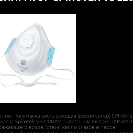
ание: Полумаска фильтрующая (респиратор) SPIROTE
маска Spirotek VS2200АV с клапаном выдоха ТАЙФУН
ражающего воздействия кислых газов и паров.
надежной защиты от попадания загрязняющих вещес