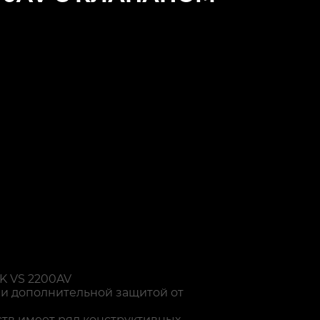
K VS 2200AV
 и дополнительной защитой от
тв имеет ряд конструктивных